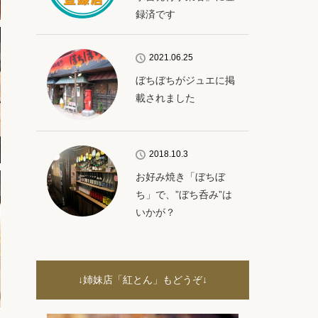
録済です
2021.06.25
ぼちぼちがジュエに掲
載されました
2018.10.3
お好み焼き「ぼちぼ
ち」で、”ぼち呑み”は
いかが？
↓姉妹店「紅とん」もどうぞ↓