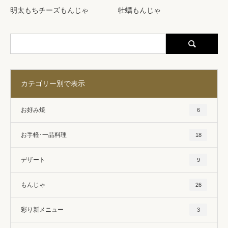
明太もちチーズもんじゃ
牡蠣もんじゃ
カテゴリー別で表示
お好み焼
6
お手軽･一品料理
18
デザート
9
もんじゃ
26
彩り新メニュー
3